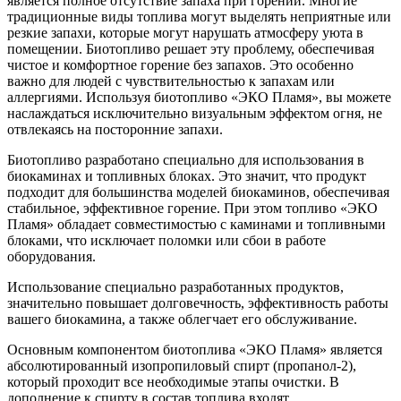
является полное отсутствие запаха при горении. Многие
традиционные виды топлива могут выделять неприятные или
резкие запахи, которые могут нарушать атмосферу уюта в
помещении. Биотопливо решает эту проблему, обеспечивая
чистое и комфортное горение без запахов. Это особенно
важно для людей с чувствительностью к запахам или
аллергиями. Используя биотопливо «ЭКО Пламя», вы можете
наслаждаться исключительно визуальным эффектом огня, не
отвлекаясь на посторонние запахи.
Биотопливо разработано специально для использования в
биокаминах и топливных блоках. Это значит, что продукт
подходит для большинства моделей биокаминов, обеспечивая
стабильное, эффективное горение. При этом топливо «ЭКО
Пламя» обладает совместимостью с каминами и топливными
блоками, что исключает поломки или сбои в работе
оборудования.
Использование специально разработанных продуктов,
значительно повышает долговечность, эффективность работы
вашего биокамина, а также облегчает его обслуживание.
Основным компонентом биотоплива «ЭКО Пламя» является
абсолютированный изопропиловый спирт (пропанол-2),
который проходит все необходимые этапы очистки. В
дополнение к спирту в состав топлива входят